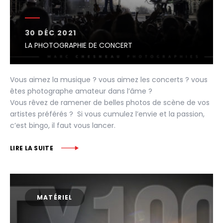
30 DÉC 2021
LA PHOTOGRAPHIE DE CONCERT
Vous aimez la musique ? vous aimez les concerts ? vous
êtes photographe amateur dans l’âme ?
Vous rêvez de ramener de belles photos de scène de vos
artistes préférés ? Si vous cumulez l’envie et la passion,
c’est bingo, il faut vous lancer.
LIRE LA SUITE
MATÉRIEL