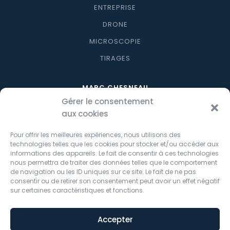
ENTREPRISE
DRONE
MICROSCOPIE
TIRAGES
MARC CHESNEAU
Gérer le consentement
À PROPOS
aux cookies
BLOG
Pour offrir les meilleures expériences, nous utilisons des
CONTACT
technologies telles que les cookies pour stocker et/ou accéder aux
informations des appareils. Le fait de consentir à ces technologies
nous permettra de traiter des données telles que le comportement
SHOP
de navigation ou les ID uniques sur ce site. Le fait de ne pas
consentir ou de retirer son consentement peut avoir un effet négatif
NOS PRODUITS
sur certaines caractéristiques et fonctions.
MON COMPTE
PANIER
Accepter