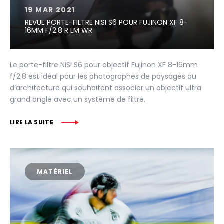
19 MAR 2021
REVUE PORTE-FILTRE NISI S6 POUR FUJINON XF 8-
16MM F/2.8 R LM WR
Le porte-filtre NiSi S6 pour objectif Fujinon XF 8-16mm
f/2.8 est idéal pour les photographes de paysages ou
d’architecture qui souhaitent associer un objectif ultra
grand angle avec un système de filtre.
LIRE LA SUITE
MATÉRIEL