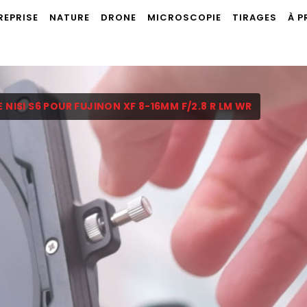
REPRISE
NATURE
DRONE
MICROSCOPIE
TIRAGES
À 
 NISI S6 POUR FUJINON XF 8-16MM F/2.8 R LM WR