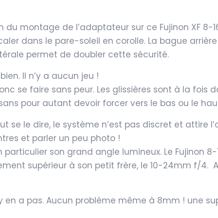
fan du montage de l’adaptateur sur ce Fujinon XF 8-1
aler dans le pare-soleil en corolle. La bague arrière
atérale permet de doubler cette sécurité.
ien. Il n’y a aucun jeu !
donc se faire sans peur. Les glissières sont à la foi
 sans pour autant devoir forcer vers le bas ou le hau
 se le dire, le système n’est pas discret et attire l’
tres et parler un peu photo !
n particulier son grand angle lumineux. Le Fujinon 
ent supérieur à son petit frère, le 10-24mm f/4. Alo
il n’y en a pas. Aucun problème même à 8mm ! une s