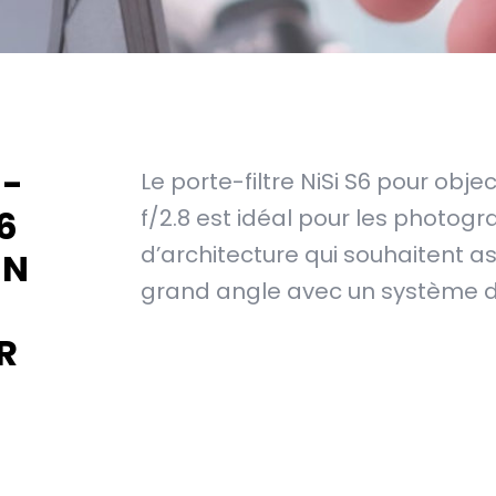
E-
Le porte-filtre NiSi S6 pour obje
S6
f/2.8 est idéal pour les photo
d’architecture qui souhaitent as
ON
grand angle avec un système de 
R