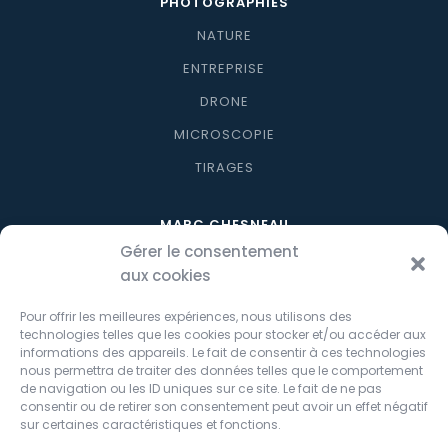
PHOTOGRAPHIES
NATURE
ENTREPRISE
DRONE
MICROSCOPIE
TIRAGES
MARC CHESNEAU
Gérer le consentement
À PROPOS
aux cookies
BLOG
Pour offrir les meilleures expériences, nous utilisons des
CONTACT
technologies telles que les cookies pour stocker et/ou accéder aux
informations des appareils. Le fait de consentir à ces technologies
nous permettra de traiter des données telles que le comportement
SHOP
de navigation ou les ID uniques sur ce site. Le fait de ne pas
consentir ou de retirer son consentement peut avoir un effet négatif
NOS PRODUITS
sur certaines caractéristiques et fonctions.
MON COMPTE