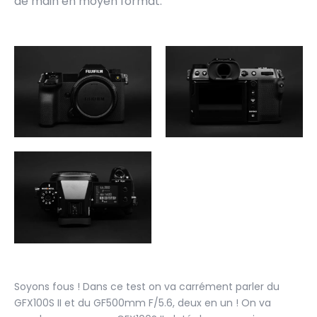
de main en moyen format.
Soyons fous ! Dans ce test on va carrément parler du
GFX100S II et du GF500mm F/5.6, deux en un ! On va