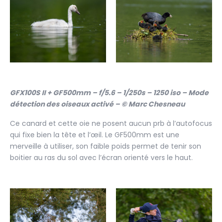
GFX100S II + GF500mm – f/5.6 – 1/250s – 1250 iso – Mode
détection des oiseaux activé – © Marc Chesneau
Ce canard et cette oie ne posent aucun prb à l’autofocus
qui fixe bien la tête et l’œil. Le GF500mm est une
merveille à utiliser, son faible poids permet de tenir son
boitier au ras du sol avec l’écran orienté vers le haut.