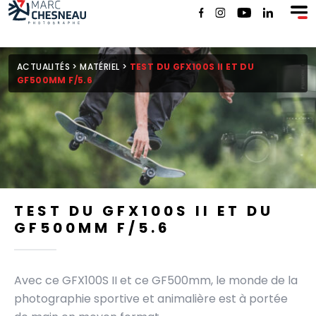
SHOP
ACTUALITÉS
>
MATÉRIEL
>
TEST DU GFX100S II ET DU
GF500MM F/5.6
TEST DU GFX100S II ET DU
GF500MM F/5.6
Avec ce GFX100S II et ce GF500mm, le monde de la
photographie sportive et animalière est à portée