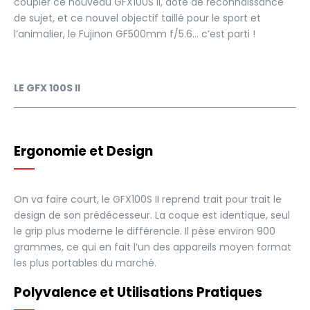
coupler ce nouveau GFX100S II, doté de reconnaissance
de sujet, et ce nouvel objectif taillé pour le sport et
l’animalier, le Fujinon GF500mm f/5.6… c’est parti !
LE GFX 100S II
Ergonomie et Design
On va faire court, le GFX100S II reprend trait pour trait le
design de son prédécesseur. La coque est identique, seul
le grip plus moderne le différencie. Il pèse environ 900
grammes, ce qui en fait l’un des appareils moyen format
les plus portables du marché.
Polyvalence et Utilisations Pratiques