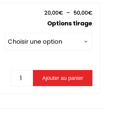
Plage
20,00
€
–
50,00
€
de
Options tirage
prix :
20,00€
à
50,00€
quantité
Ajouter au panier
de
L'Éclat
de
Times
Square