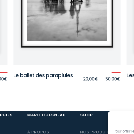
Le ballet des parapluies
Le
Plage
Plage
00
€
20,00
€
–
50,00
€
de
de
prix :
prix :
20,00€
20,00
à
à
50,00€
50,00
PHIES
MARC CHESNEAU
SHOP
Pour offrir
À PROPOS
NOS PRODUITS