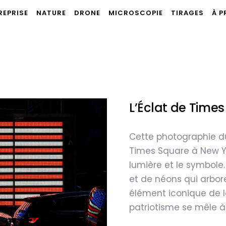
REPRISE
NATURE
DRONE
MICROSCOPIE
TIRAGES
À 
L’Éclat de Time
Cette photographie d
Times Square à New Yo
lumière et le symbole.
et de néons qui arbor
élément iconique de la 
patriotisme se mêle à