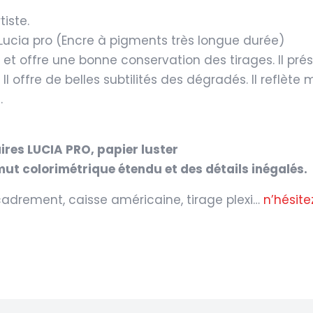
tiste.
 Lucia pro (Encre à pigments très longue durée)
le et offre une bonne conservation des tirages. Il pr
Il offre de belles subtilités des dégradés. Il reflète 
.
aires LUCIA PRO, papier luster
ut colorimétrique étendu et des détails inégalés.
cadrement, caisse américaine, tirage plexi…
n’hésite