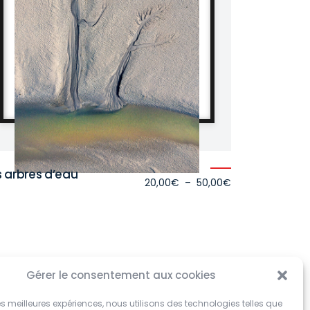
s arbres d’eau
Plage
20,00
€
–
50,00
€
de
prix :
€
20,00€
à
€
50,00€
20,00
€
50,00
€
Options tirage
Gérer le consentement aux cookies
 les meilleures expériences, nous utilisons des technologies telles que