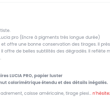
tiste.
 Lucia pro (Encre à pigments très longue durée)
le et offre une bonne conservation des tirages. Il pr
Il offre de belles subtilités des dégradés. Il reflète 
.
aires LUCIA PRO, papier luster
ut colorimétrique étendu et des détails inégalés.
cadrement, caisse américaine, tirage plexi…
n’hésite