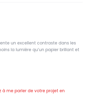
du
hall
de
l'Opéra
Garnier
ésente un excellent contraste dans les
à
moins la lumière qu’un papier brillant et
Paris
z à me parler de votre projet en