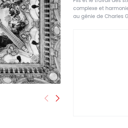
Pils et le travail des 
complexe et harmoni
au génie de Charles G