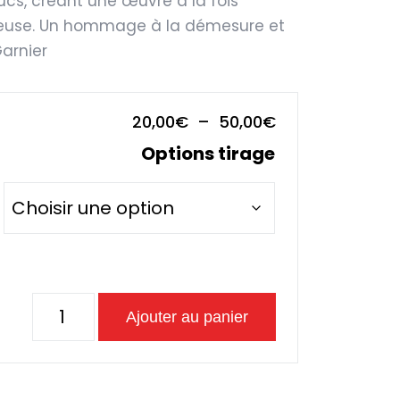
stucs, créant une œuvre à la fois
euse. Un hommage à la démesure et
arnier
Plage
20,00
€
–
50,00
€
de
Options tirage
prix :
20,00€
à
50,00€
quantité
Ajouter au panier
de
Le
plafond