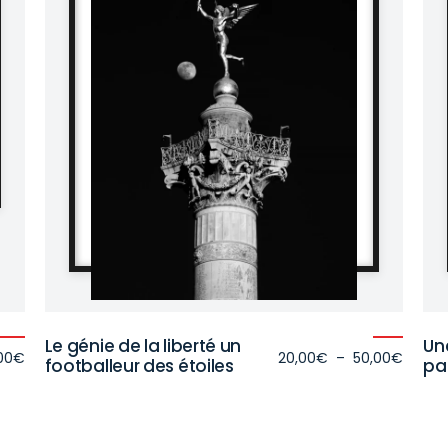
Le génie de la liberté un
Un
Plage
Plage
00
€
20,00
€
–
50,00
€
footballeur des étoiles
pa
de
de
prix :
prix :
20,00€
20,00
à
à
50,00€
50,00