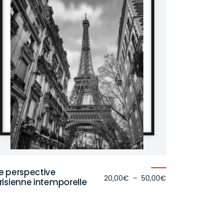
e perspective
Plage
20,00
€
–
50,00
€
risienne intemporelle
de
prix :
€
20,00€
à
€
50,00€