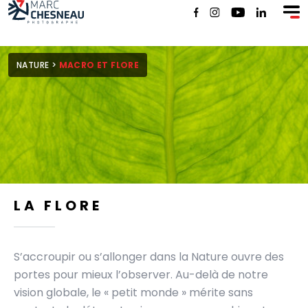
SHOP
NATURE
>
MACRO ET FLORE
LA FLORE
S’accroupir ou s’allonger dans la Nature ouvre des
portes pour mieux l’observer. Au-delà de notre
vision globale, le « petit monde » mérite sans