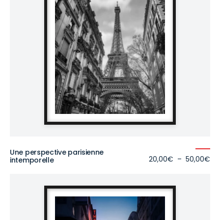
Une perspective parisienne
Pl
20,00
€
–
50,00
€
intemporelle
de
prix
20
à
50