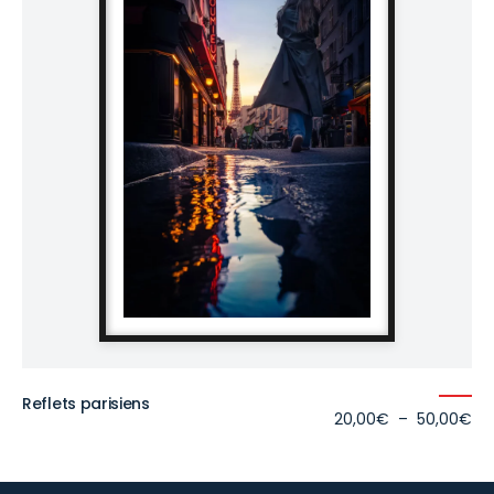
Reflets parisiens
Pl
20,00
€
–
50,00
€
de
prix
20
à