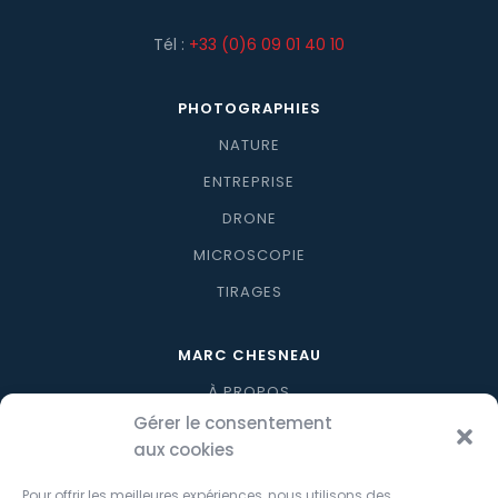
50
Tél :
+33 (0)6 09 01 40 10
PHOTOGRAPHIES
NATURE
ENTREPRISE
DRONE
MICROSCOPIE
TIRAGES
MARC CHESNEAU
À PROPOS
Gérer le consentement
BLOG
aux cookies
CONTACT
Pour offrir les meilleures expériences, nous utilisons des