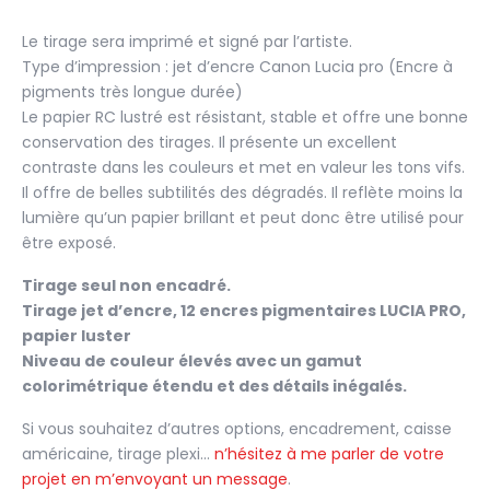
Collignon
street
Le tirage sera imprimé et signé par l’artiste.
Songs
Type d’impression : jet d’encre Canon Lucia pro (Encre à
l'âme
pigments très longue durée)
Le papier RC lustré est résistant, stable et offre une bonne
en
conservation des tirages. Il présente un excellent
liberté
contraste dans les couleurs et met en valeur les tons vifs.
Il offre de belles subtilités des dégradés. Il reflète moins la
lumière qu’un papier brillant et peut donc être utilisé pour
être exposé.
Tirage seul non encadré.
Tirage jet d’encre, 12 encres pigmentaires LUCIA PRO,
papier luster
Niveau de couleur élevés avec un gamut
colorimétrique étendu et des détails inégalés.
Si vous souhaitez d’autres options, encadrement, caisse
américaine, tirage plexi…
n’hésitez à me parler de votre
projet en m’envoyant un message
.