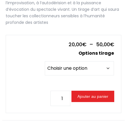
l’improvisation, à l’autodérision et à la puissance
d’évocation du spectacle vivant. Un tirage d’art qui saura
toucher les collectionneurs sensibles à l’humanité
profonde des artistes
Plag
20,00
€
–
50,00
€
de
Options tirage
prix :
20,0
à
50,0
quantité
Ajouter au panier
de
Portrait
de
Médéric