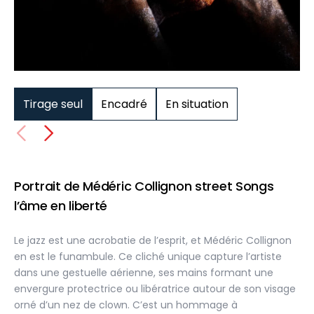
Tirage seul
Encadré
En situation
Portrait de Médéric Collignon street Songs
l’âme en liberté
Le jazz est une acrobatie de l’esprit, et Médéric Collignon
en est le funambule. Ce cliché unique capture l’artiste
dans une gestuelle aérienne, ses mains formant une
envergure protectrice ou libératrice autour de son visage
orné d’un nez de clown. C’est un hommage à