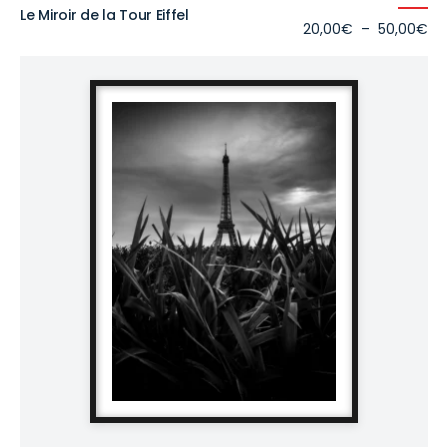
Le Miroir de la Tour Eiffel
Pl
20,00
€
–
50,00
€
de
prix
20
à
50