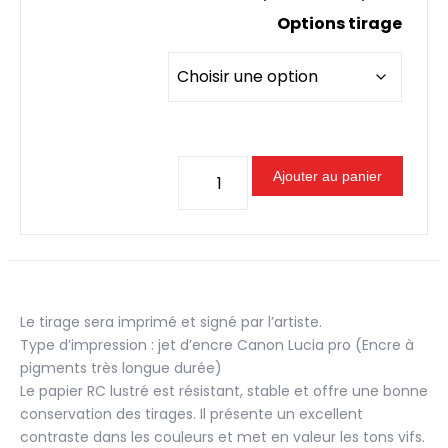
de
Options tirage
prix :
20,0
à
50,0
quantité
Ajouter au panier
de
Miroir
du
ciel
Le tirage sera imprimé et signé par l’artiste.
Type d’impression : jet d’encre Canon Lucia pro (Encre à
pigments très longue durée)
Le papier RC lustré est résistant, stable et offre une bonne
conservation des tirages. Il présente un excellent
contraste dans les couleurs et met en valeur les tons vifs.