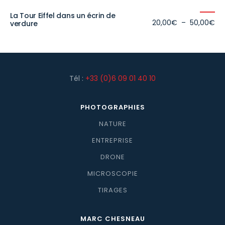
La Tour Eiffel dans un écrin de
Pl
20,00
€
–
50,00
€
verdure
de
prix
20
à
50
Tél :
+33 (0)6 09 01 40 10
PHOTOGRAPHIES
NATURE
ENTREPRISE
DRONE
MICROSCOPIE
TIRAGES
MARC CHESNEAU