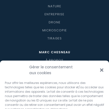
NATURE
ENTREPRISE
DRONE
MICROSCOPIE
TIRAGES
MARC CHESNEAU
À PROPOS
Gérer le consentement
BLOG
aux cookies
CONTACT
Pour offrir les meilleures expériences, nous utilisons des
technologies telles que les cookies pour stocker et/ou accéder aux
SHOP
informations des appareils. Le fait de consentir à ces technologies
nous permettra de traiter des données telles que le comportement
NOS PRODUITS
20,00
€
50,00
€
de navigation ou les ID uniques sur ce site. Le fait de ne pas
consentir ou de retirer son consentement peut avoir un effet négatif
MON COMPTE
Options tirage