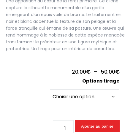
Une apparition au cœur de la forêt primaire. Ce cliché
capture la silhouette monumentale d’un gorille
émergeant d’un épais voile de brume. Le traitement en
noir et blanc accentue la texture de son pelage et la
force tranquille qui émane de sa posture. Une œuvre qui
rend hommage à la noblesse de cette espèce menacée,
transformant le prédateur en une figure mythique et
protectrice. Un tirage pour un intérieur de caractère.
Plag
20,00
€
–
50,00
€
de
Options tirage
prix :
20,0
à
50,0
quantité
Ajouter au panier
de