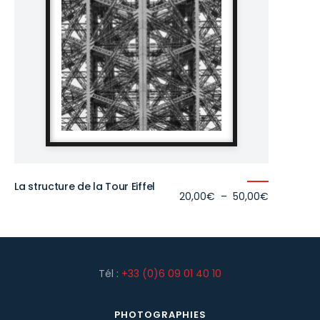
La structure de la Tour Eiffel
Plage
20,00
€
–
50,00
€
de
prix :
20,00€
à
50,00€
Tél :
+33 (0)6 09 01 40 10
PHOTOGRAPHIES