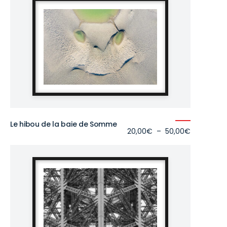
Le hibou de la baie de Somme
Plage
20,00
€
–
50,00
€
de
prix :
20,00€
à
50,00€