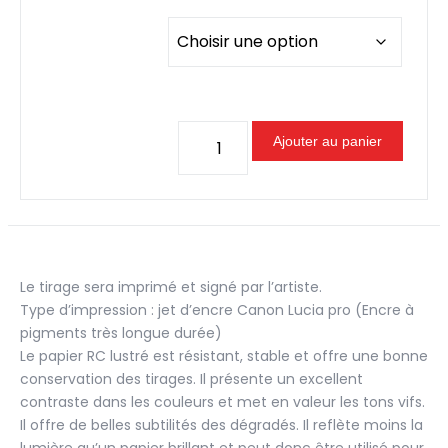
20,0
à
50,0
quantité
Ajouter au panier
de
L'Envergure
Fauve
Le tirage sera imprimé et signé par l’artiste.
Type d’impression : jet d’encre Canon Lucia pro (Encre à
pigments très longue durée)
Le papier RC lustré est résistant, stable et offre une bonne
conservation des tirages. Il présente un excellent
contraste dans les couleurs et met en valeur les tons vifs.
Il offre de belles subtilités des dégradés. Il reflète moins la