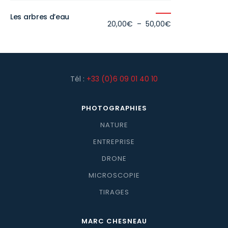
Les arbres d’eau
Plage
20,00
€
–
50,00
€
de
prix :
20,00€
à
50,00€
Tél :
+33 (0)6 09 01 40 10
PHOTOGRAPHIES
NATURE
ENTREPRISE
DRONE
MICROSCOPIE
TIRAGES
MARC CHESNEAU