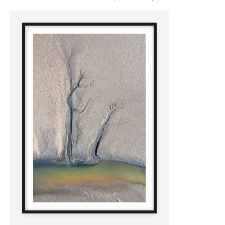
de
prix :
20,00€
à
50,00€